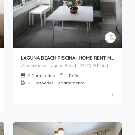
LAGUNA BEACH PISCINA- HOME RENT MALAGA
Urbanizacion Laguna Beach, 29770 El Morche, Málaga
2
Dormitorios
1
Baños
5
Huéspedes
Apartamento