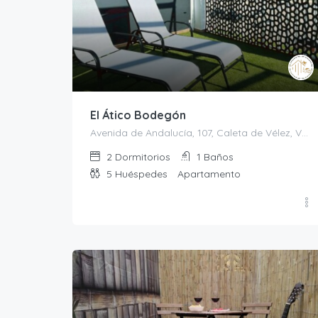
El Ático Bodegón
Avenida de Andalucía, 107, Caleta de Vélez, Vélez-Málaga, La Axarquía, Málaga, Andalucía, 29751, España
2
Dormitorios
1
Baños
5
Huéspedes
Apartamento