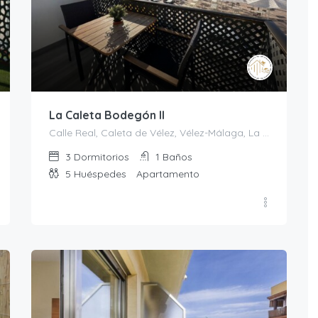
La Caleta Bodegón II
Calle Real, Caleta de Vélez, Vélez-Málaga, La Axarquía, Málaga, Andalucía, 29751, España
3
Dormitorios
1
Baños
5
Huéspedes
Apartamento