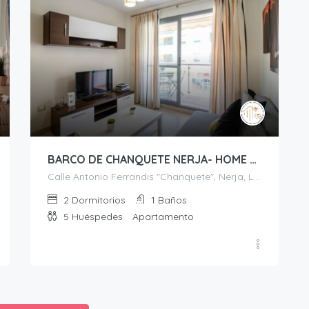
BARCO DE CHANQUETE NERJA- HOME RENT MALAGA
Calle Antonio Ferrandis "Chanquete", Nerja, La Axarquía, Málaga, Andalucía, 29780, España
2
Dormitorios
1
Baños
5
Huéspedes
Apartamento