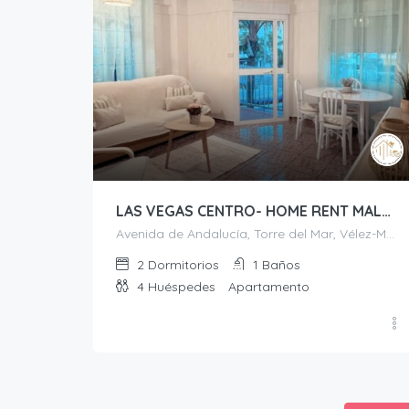
LAS VEGAS CENTRO- HOME RENT MALAGA
Avenida de Andalucía, Torre del Mar, Vélez-Málaga, La Axarquía, Málaga, Andalucía, 29740, España
2
Dormitorios
1
Baños
4
Huéspedes
Apartamento