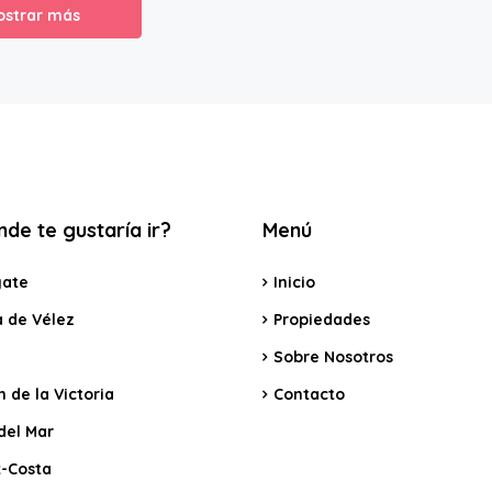
ostrar más
de te gustaría ir?
Menú
ate
Inicio
a de Vélez
Propiedades
Sobre Nosotros
 de la Victoria
Contacto
del Mar
x-Costa