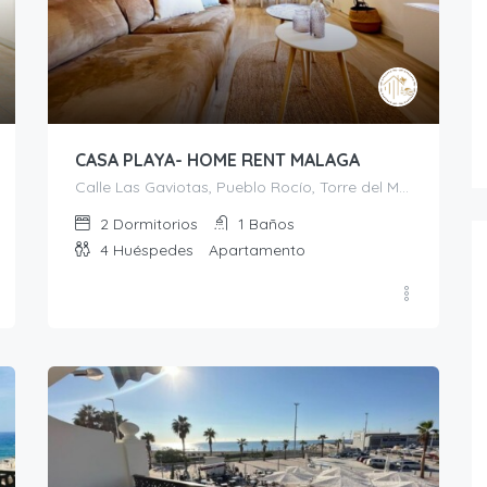
CASA PLAYA- HOME RENT MALAGA
Calle Las Gaviotas, Pueblo Rocío, Torre del Mar, Vélez-Málaga, La Axarquía, Málaga, Andalucía, 29740, España
2
Dormitorios
1
Baños
4
Huéspedes
Apartamento