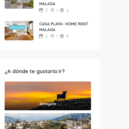
MALAGA
2
1
6
CASA PLAYA- HOME RENT
DESTACADO
MALAGA
2
1
4
¿A dónde te gustaría ir?
Almayate