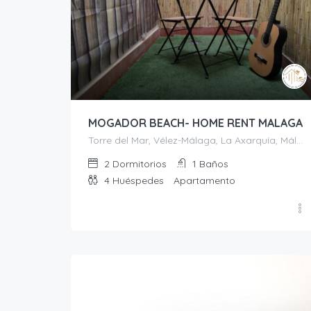
MOGADOR BEACH- HOME RENT MALAGA
Torre del Mar, Vélez-Málaga, La Axarquía, Málaga, Andalucía, 29740, España
2
Dormitorios
1
Baños
4
Huéspedes
Apartamento