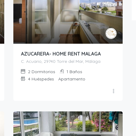
AZUCARERA- HOME RENT MALAGA
C. Acuario, 29740 Torre del Mar, Málaga
2
Dormitorios
1
Baños
4
Huéspedes
Apartamento