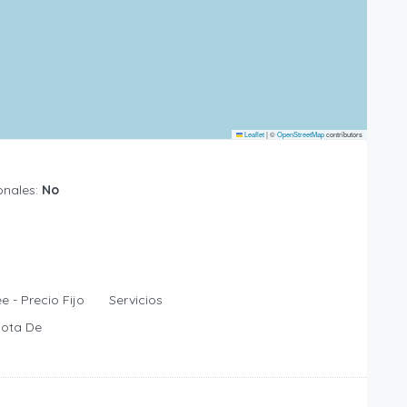
Leaflet
|
©
OpenStreetMap
contributors
onales:
No
Servicios