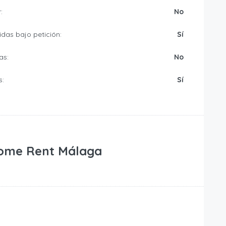
:
No
das bajo petición:
Sí
as:
No
s:
Sí
ome Rent Málaga