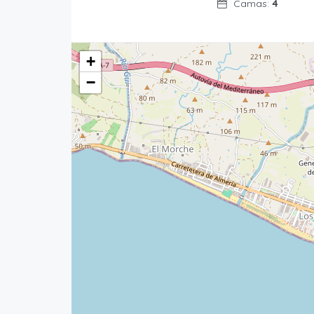
Camas:
4
+
−