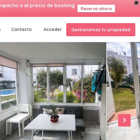
X
especto a al precio de booking
Reserva ahora
ES
s
Contacto
Acceder
Gestionamos tu propiedad