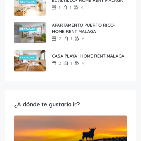
EL ALTILLO- HOME RENT MALAGA
DESTACADO
1
1
4
APARTAMENTO PUERTO RICO-
DESTACADO
HOME RENT MALAGA
2
1
6
CASA PLAYA- HOME RENT MALAGA
DESTACADO
2
1
4
¿A dónde te gustaría ir?