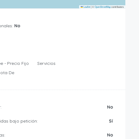
Leaflet
|
©
OpenStreetMap
contributors
onales:
No
Servicios
:
No
das bajo petición:
Sí
as:
No