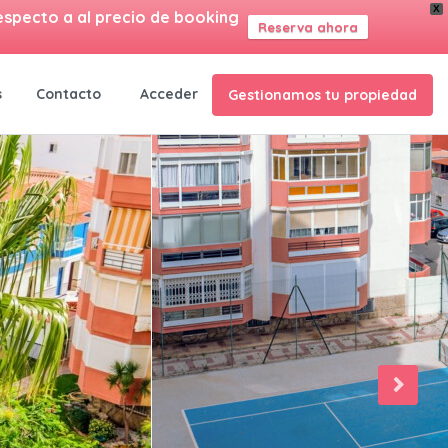
X
especto a al precio de booking
Reserva ahora
ES
s
Contacto
Acceder
Gestionamos tu propiedad