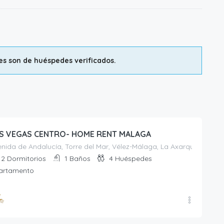
nes son de huéspedes verificados.
S VEGAS CENTRO- HOME RENT MALAGA
nida de Andalucía, Torre del Mar, Vélez-Málaga, La Axarquía, Mála
2
Dormitorios
1
Baños
4
Huéspedes
artamento
ciado Por
 Rent Málaga