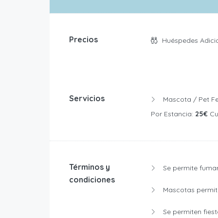
Precios
Huéspedes Adici
Servicios
Mascota / Pet Fee - Precio Fijo
Por Estancia:
25€
Cuota De
Términos y
Se permite fumar
condiciones
Mascotas permiti
Se permiten fiest