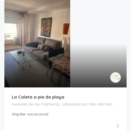
La Caleta a pie de playa
Avenida de las Palmeras, Urbanización Villa del Mar, Caleta 2000, Caleta de Vélez, Vélez-Málaga, La Axarquía, Málaga, Andalucía, 29751, España
Alquiler vacacional