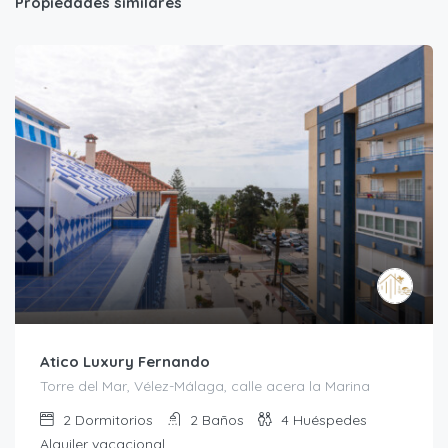
Propiedades similares
Atico Luxury Fernando
Torre del Mar, Vélez-Málaga, calle acera la Marina
2
Dormitorios
2
Baños
4
Huéspedes
Alquiler vacacional