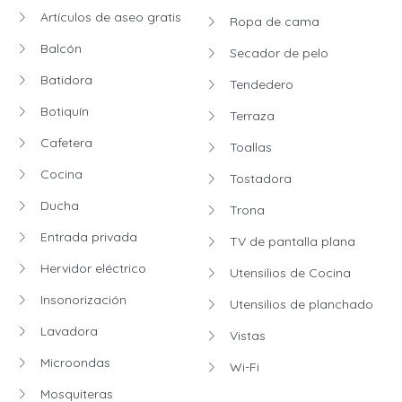
Artículos de aseo gratis
Ropa de cama
Balcón
Secador de pelo
Batidora
Tendedero
Botiquín
Terraza
Cafetera
Toallas
Cocina
Tostadora
Ducha
Trona
Entrada privada
TV de pantalla plana
Hervidor eléctrico
Utensilios de Cocina
Insonorización
Utensilios de planchado
Lavadora
Vistas
Microondas
Wi-Fi
Mosquiteras