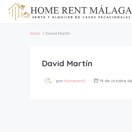
Inicio
David Martín
David Martín
por
homerent2
19 de octubre d