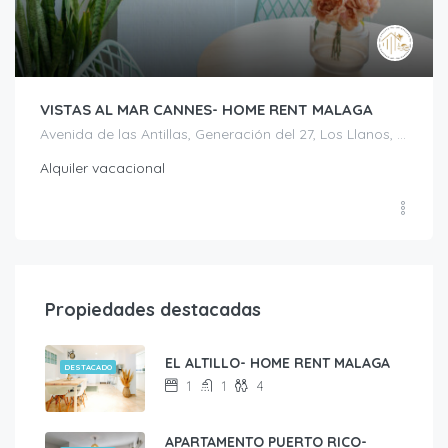
VISTAS AL MAR CANNES- HOME RENT MALAGA
Avenida de las Antillas, Generación del 27, Los Llanos, Torrox, La Axarquía, Málaga, Andalucía, 29793, España
Alquiler vacacional
Propiedades destacadas
EL ALTILLO- HOME RENT MALAGA
DESTACADO
1
1
4
APARTAMENTO PUERTO RICO-